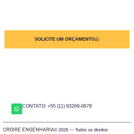
Seu próximo laudo nas mãos
de quem já atuou nos maiores
projetos do país
SOLICITE UM ORÇAMENTO
CONTATO: +55 (11) 93269-0678
CROIRE ENGENHARIA
© 2026 — Todos os direitos