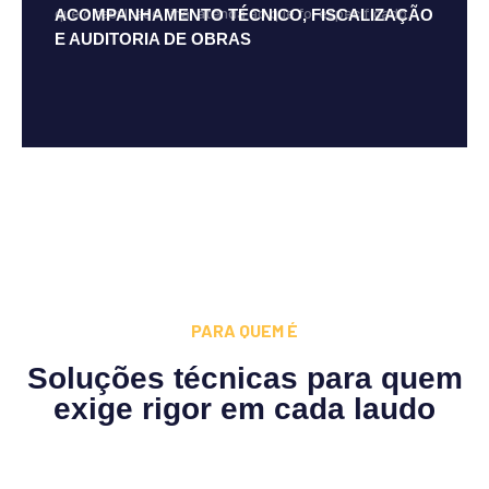
que o resultado final atenda ao que foi especificado.
ACOMPANHAMENTO TÉCNICO, FISCALIZAÇÃO
E AUDITORIA DE OBRAS
PARA QUEM É
Soluções técnicas para quem
exige rigor em cada laudo