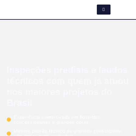
Inspeções prediais e laudos
técnicos com quem já atuou
nos maiores projetos do
Brasil
Experiência comprovada em hospitais,
concessionárias e grandes obras
Mesmo padrão técnico de grandes consultorias,