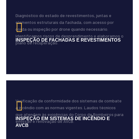
Diagnóstico do estado de revestimentos, juntas e
elementos estruturais da fachada, com acesso por
corda ou inspeção por drone quando necessário.
Identificamos riscos de desprendimento e elaboramos o
INSPEÇÃO DE FACHADAS E REVESTIMENTOS
plano de recuperação.
Verificação de conformidade dos sistemas de combate
a incêndio com as normas vigentes. Laudos técnicos
que atendem às exigências do Corpo de Bombeiros para
INSPEÇÃO EM SISTEMAS DE INCÊNDIO E
emissão e renovação de AVCB.
AVCB